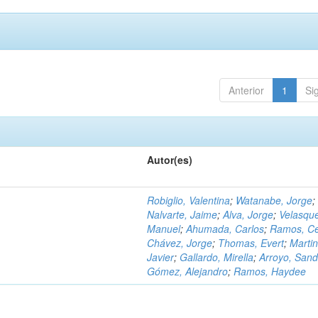
Anterior
1
Si
Autor(es)
Robiglio, Valentina
;
Watanabe, Jorge
;
Nalvarte, Jaime
;
Alva, Jorge
;
Velasqu
Manuel
;
Ahumada, Carlos
;
Ramos, C
Chávez, Jorge
;
Thomas, Evert
;
Martin
Javier
;
Gallardo, Mirella
;
Arroyo, Sand
Gómez, Alejandro
;
Ramos, Haydee