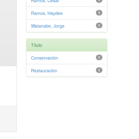
Ramos, Cesar
1
Ramos, Haydee
1
Watanabe, Jorge
1
Título
Conservación
1
Restauración
1