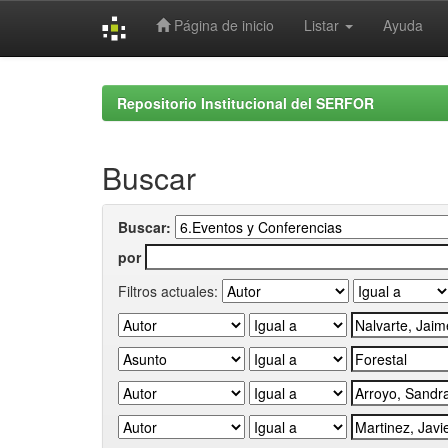
Página de inicio
Listar
Ayuda
Skip
navigation
Repositorio Institucional del SERFOR
Buscar
Buscar:
por
Filtros actuales: