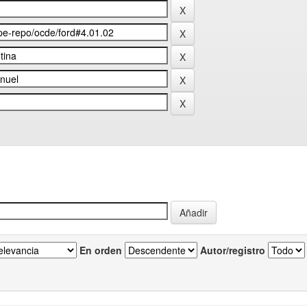
En orden
Autor/registro