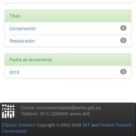
Título
Conservación
1
Restauración
1
Fecha de lanzamiento
2019
1
Correo: conocimientoaldia@serfor.gob.pe
Teléfono: (511) 2259005 anexo 605
DSpace Software
Copyright © 2002-2008
MIT
and
Hewlett-Packard
-
Comentarios