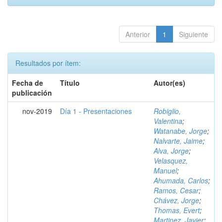
Anterior
1
Siguiente
Resultados por ítem:
Fecha de
Título
Autor(es)
publicación
nov-2019
Día 1 - Presentaciones
Robiglio,
Valentina
;
Watanabe, Jorge
;
Nalvarte, Jaime
;
Alva, Jorge
;
Velasquez,
Manuel
;
Ahumada, Carlos
;
Ramos, Cesar
;
Chávez, Jorge
;
Thomas, Evert
;
Martinez, Javier
;