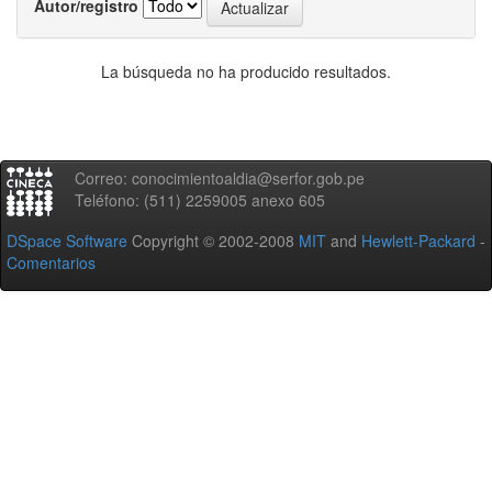
Autor/registro
La búsqueda no ha producido resultados.
Correo: conocimientoaldia@serfor.gob.pe
Teléfono: (511) 2259005 anexo 605
DSpace Software
Copyright © 2002-2008
MIT
and
Hewlett-Packard
-
Comentarios