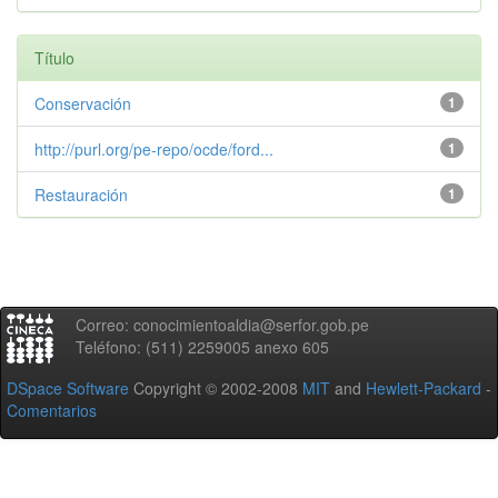
Título
Conservación
1
http://purl.org/pe-repo/ocde/ford...
1
Restauración
1
Correo: conocimientoaldia@serfor.gob.pe
Teléfono: (511) 2259005 anexo 605
DSpace Software
Copyright © 2002-2008
MIT
and
Hewlett-Packard
-
Comentarios