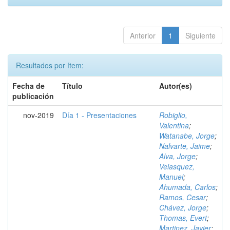
Anterior
1
Siguiente
Resultados por ítem:
Fecha de
Título
Autor(es)
publicación
nov-2019
Día 1 - Presentaciones
Robiglio,
Valentina
;
Watanabe, Jorge
;
Nalvarte, Jaime
;
Alva, Jorge
;
Velasquez,
Manuel
;
Ahumada, Carlos
;
Ramos, Cesar
;
Chávez, Jorge
;
Thomas, Evert
;
Martinez, Javier
;