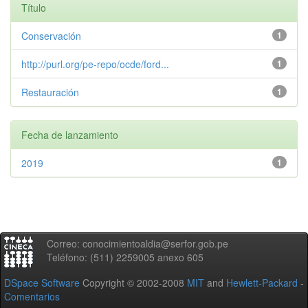
Título
Conservación
1
http://purl.org/pe-repo/ocde/ford...
1
Restauración
1
Fecha de lanzamiento
2019
1
Correo: conocimientoaldia@serfor.gob.pe
Teléfono: (511) 2259005 anexo 605
DSpace Software
Copyright © 2002-2008
MIT
and
Hewlett-Packard
-
Comentarios