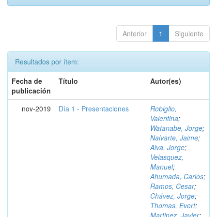
Anterior
1
Siguiente
Resultados por ítem:
Fecha de
Título
Autor(es)
publicación
nov-2019
Día 1 - Presentaciones
Robiglio,
Valentina
;
Watanabe, Jorge
;
Nalvarte, Jaime
;
Alva, Jorge
;
Velasquez,
Manuel
;
Ahumada, Carlos
;
Ramos, Cesar
;
Chávez, Jorge
;
Thomas, Evert
;
Martinez, Javier
;