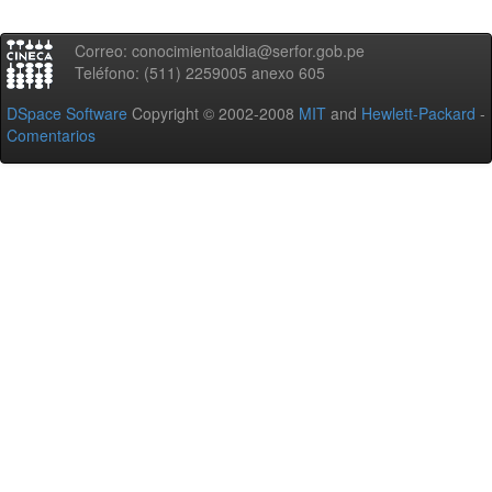
Correo: conocimientoaldia@serfor.gob.pe
Teléfono: (511) 2259005 anexo 605
DSpace Software
Copyright © 2002-2008
MIT
and
Hewlett-Packard
-
Comentarios