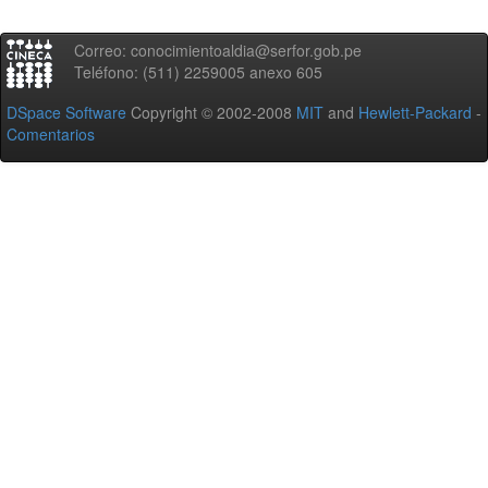
Correo: conocimientoaldia@serfor.gob.pe
Teléfono: (511) 2259005 anexo 605
DSpace Software
Copyright © 2002-2008
MIT
and
Hewlett-Packard
-
Comentarios