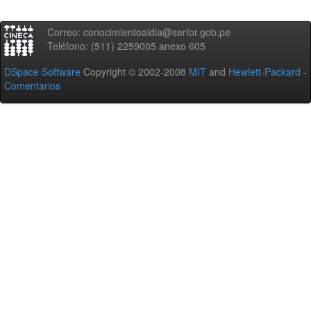
Correo: conocimientoaldia@serfor.gob.pe
Teléfono: (511) 2259005 anexo 605
DSpace Software
Copyright © 2002-2008
MIT
and
Hewlett-Packard
-
Comentarios