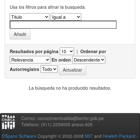
Usa los filtros para afinar la busqueda.
Resultados por página
|
Ordenar por
En orden
Autor/registro
La búsqueda no ha producido resultados.
Correo: conocimientoaldia@serfor.gob.pe
Teléfono: (511) 2259005 anexo 605
DSpace Software
Copyright © 2002-2008
MIT
and
Hewlett-Packard
-