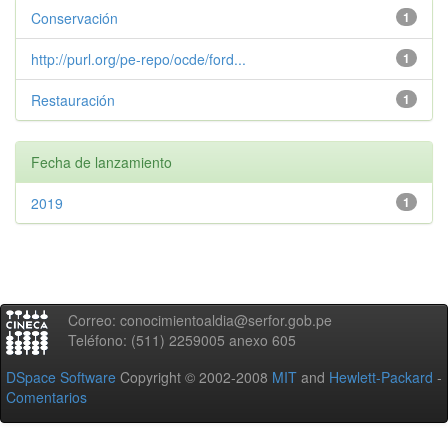
Conservación
1
http://purl.org/pe-repo/ocde/ford...
1
Restauración
1
Fecha de lanzamiento
2019
1
Correo: conocimientoaldia@serfor.gob.pe
Teléfono: (511) 2259005 anexo 605
DSpace Software
Copyright © 2002-2008
MIT
and
Hewlett-Packard
-
Comentarios