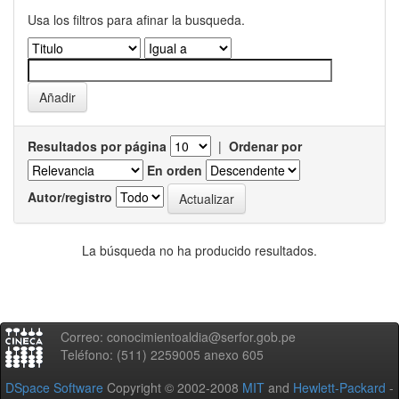
Usa los filtros para afinar la busqueda.
Resultados por página
|
Ordenar por
En orden
Autor/registro
La búsqueda no ha producido resultados.
Correo: conocimientoaldia@serfor.gob.pe
Teléfono: (511) 2259005 anexo 605
DSpace Software
Copyright © 2002-2008
MIT
and
Hewlett-Packard
-