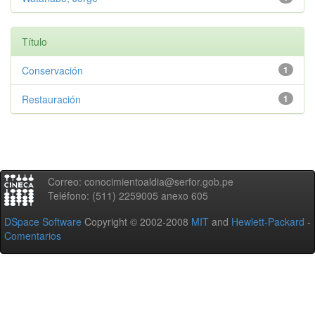
Título
Conservación
1
Restauración
1
Correo: conocimientoaldia@serfor.gob.pe
Teléfono: (511) 2259005 anexo 605
DSpace Software
Copyright © 2002-2008
MIT
and
Hewlett-Packard
-
Comentarios