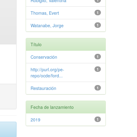
Robiglio, Valentina
1
Thomas, Evert
1
Watanabe, Jorge
1
Título
Conservación
1
http://purl.org/pe-
1
repo/ocde/ford...
Restauración
1
Fecha de lanzamiento
2019
1