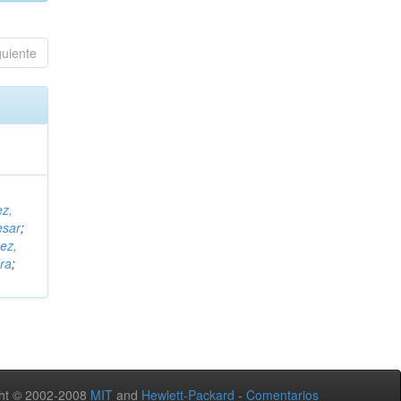
guiente
ez,
esar
;
ez,
ra
;
ht © 2002-2008
MIT
and
Hewlett-Packard
-
Comentarios