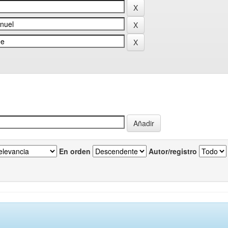
En orden
Autor/registro