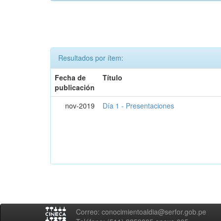
Resultados por ítem:
Fecha de
Título
publicación
nov-2019
Día 1 - Presentaciones
Correo: conocimientoaldia@serfor.gob.pe