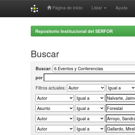
Página de inicio
Listar
Ayuda
Skip
navigation
Repositorio Institucional del SERFOR
Buscar
Buscar:
por
Filtros actuales: