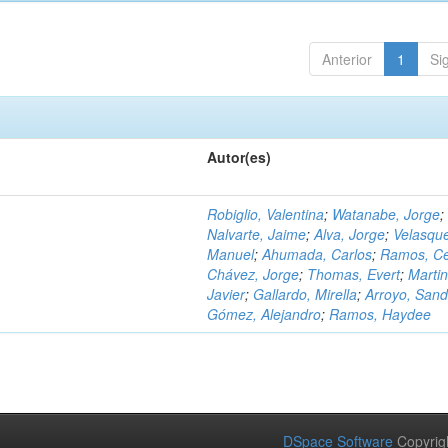
Anterior
1
Si
Autor(es)
Robiglio, Valentina
;
Watanabe, Jorge
;
Nalvarte, Jaime
;
Alva, Jorge
;
Velasqu
Manuel
;
Ahumada, Carlos
;
Ramos, C
Chávez, Jorge
;
Thomas, Evert
;
Martin
Javier
;
Gallardo, Mirella
;
Arroyo, Sand
Gómez, Alejandro
;
Ramos, Haydee
DSpace Software
Copyrig