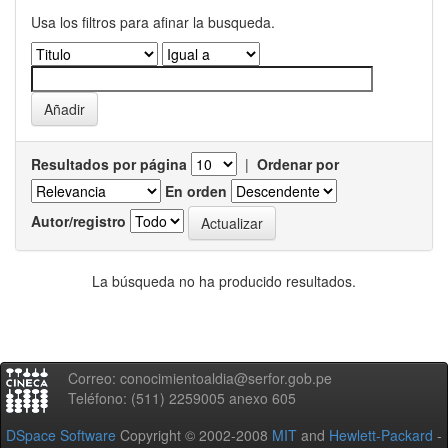
Usa los filtros para afinar la busqueda.
Resultados por página
|
Ordenar por
En orden
Autor/registro
La búsqueda no ha producido resultados.
Correo: conocimientoaldia@serfor.gob.pe
Teléfono: (511) 2259005 anexo 605
DSpace Software
Copyright © 2002-2008
MIT
and
Hewlett-Packard
-