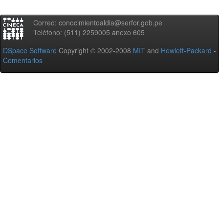
Correo: conocimientoaldia@serfor.gob.pe
Teléfono: (511) 2259005 anexo 605
DSpace Software
Copyright © 2002-2008
MIT
and
Hewlett-Packard
-
Comentarios