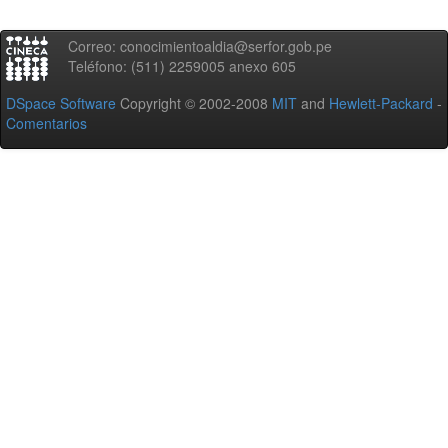
Correo: conocimientoaldia@serfor.gob.pe
Teléfono: (511) 2259005 anexo 605
DSpace Software
Copyright © 2002-2008
MIT
and
Hewlett-Packard
-
Comentarios