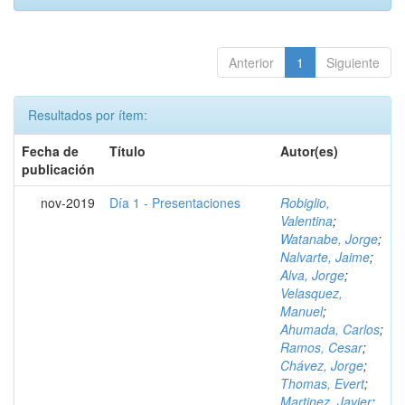
Anterior
1
Siguiente
Resultados por ítem:
Fecha de
Título
Autor(es)
publicación
nov-2019
Día 1 - Presentaciones
Robiglio,
Valentina
;
Watanabe, Jorge
;
Nalvarte, Jaime
;
Alva, Jorge
;
Velasquez,
Manuel
;
Ahumada, Carlos
;
Ramos, Cesar
;
Chávez, Jorge
;
Thomas, Evert
;
Martinez, Javier
;