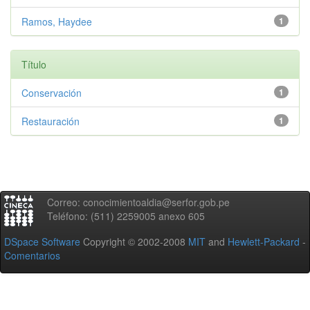
Ramos, Haydee
1
Título
Conservación
1
Restauración
1
Correo: conocimientoaldia@serfor.gob.pe
Teléfono: (511) 2259005 anexo 605
DSpace Software
Copyright © 2002-2008
MIT
and
Hewlett-Packard
-
Comentarios