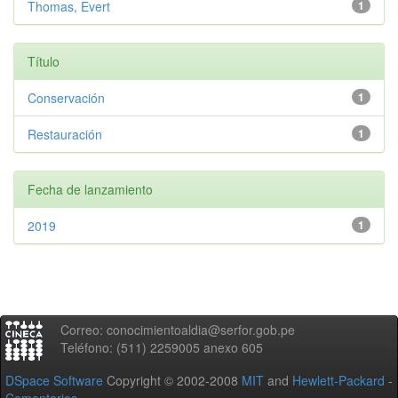
Thomas, Evert
1
Título
Conservación
1
Restauración
1
Fecha de lanzamiento
2019
1
Correo: conocimientoaldia@serfor.gob.pe
Teléfono: (511) 2259005 anexo 605
DSpace Software
Copyright © 2002-2008
MIT
and
Hewlett-Packard
-