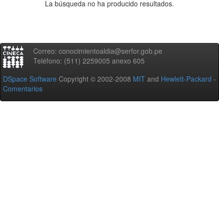
La búsqueda no ha producido resultados.
Correo: conocimientoaldia@serfor.gob.pe
Teléfono: (511) 2259005 anexo 605
DSpace Software
Copyright © 2002-2008
MIT
and
Hewlett-Packard
-
Comentarios