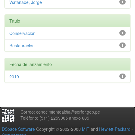
Watanabe, Jorge
1
Título
Conservación
1
Restauración
1
Fecha de lanzamiento
2019
1
Correo: conocimientoaldia@serfor.gob.pe
Teléfono: (511) 2259005 anexo 605
DSpace Software
Copyright © 2002-2008
MIT
and
Hewlett-Packard
-