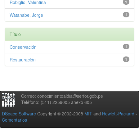
Robiglio, Valentina
1
Watanabe, Jorge
1
Título
Conservación
1
Restauración
1
Correo: conocimientoaldia@serfor.gob.pe
Teléfono: (511) 2259005 anexo 605
DSpace Software
Copyright © 2002-2008
MIT
and
Hewlett-Packard
-
Comentarios