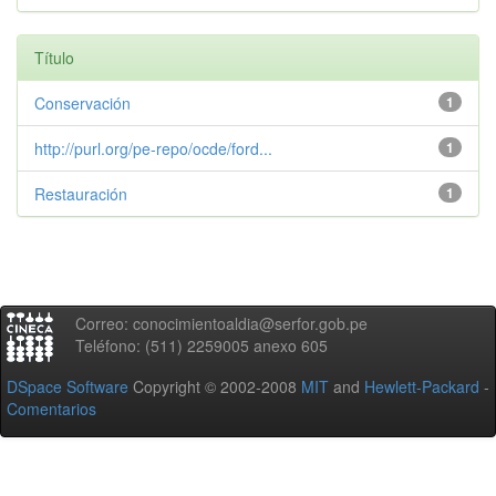
Título
Conservación
1
http://purl.org/pe-repo/ocde/ford...
1
Restauración
1
Correo: conocimientoaldia@serfor.gob.pe
Teléfono: (511) 2259005 anexo 605
DSpace Software
Copyright © 2002-2008
MIT
and
Hewlett-Packard
-
Comentarios