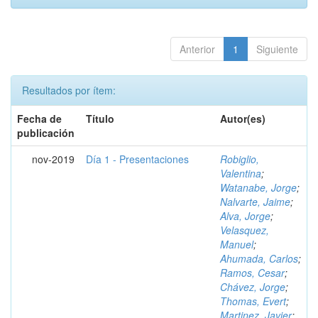
Anterior
1
Siguiente
Resultados por ítem:
Fecha de
Título
Autor(es)
publicación
nov-2019
Día 1 - Presentaciones
Robiglio,
Valentina
;
Watanabe, Jorge
;
Nalvarte, Jaime
;
Alva, Jorge
;
Velasquez,
Manuel
;
Ahumada, Carlos
;
Ramos, Cesar
;
Chávez, Jorge
;
Thomas, Evert
;
Martinez, Javier
;