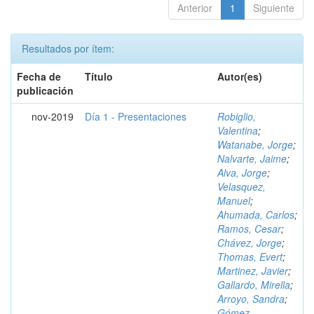
Anterior
1
Siguiente
Resultados por ítem:
Fecha de
Título
Autor(es)
publicación
nov-2019
Día 1 - Presentaciones
Robiglio,
Valentina
;
Watanabe, Jorge
;
Nalvarte, Jaime
;
Alva, Jorge
;
Velasquez,
Manuel
;
Ahumada, Carlos
;
Ramos, Cesar
;
Chávez, Jorge
;
Thomas, Evert
;
Martinez, Javier
;
Gallardo, Mirella
;
Arroyo, Sandra
;
Gómez,