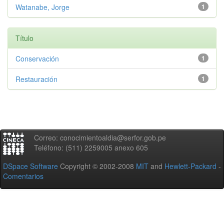
Watanabe, Jorge
1
Título
Conservación
1
Restauración
1
Correo: conocimientoaldia@serfor.gob.pe
Teléfono: (511) 2259005 anexo 605
DSpace Software
Copyright © 2002-2008
MIT
and
Hewlett-Packard
-
Comentarios