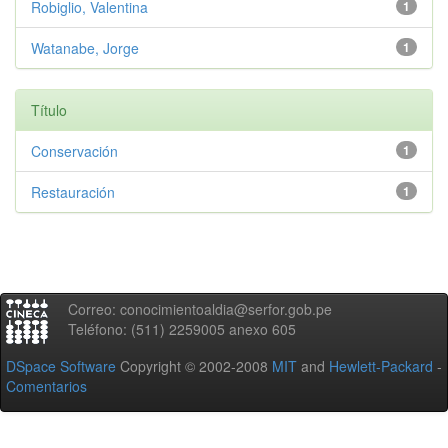
Robiglio, Valentina
1
Watanabe, Jorge
1
Título
Conservación
1
Restauración
1
Correo: conocimientoaldia@serfor.gob.pe
Teléfono: (511) 2259005 anexo 605
DSpace Software
Copyright © 2002-2008
MIT
and
Hewlett-Packard
-
Comentarios