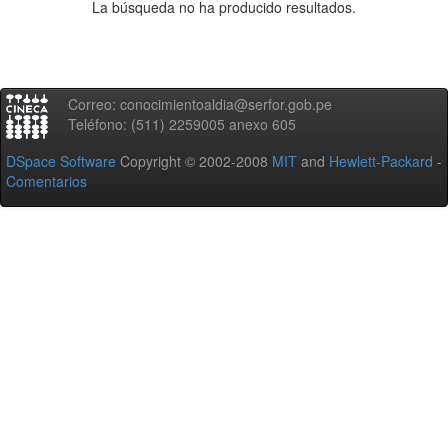
La búsqueda no ha producido resultados.
Correo: conocimientoaldia@serfor.gob.pe
Teléfono: (511) 2259005 anexo 605
DSpace Software
Copyright © 2002-2008
MIT
and
Hewlett-Packard
-
Comentarios