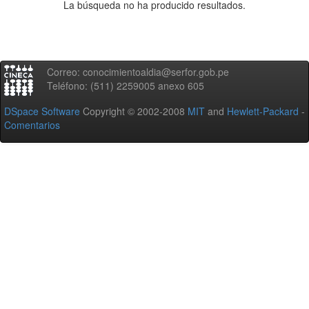
La búsqueda no ha producido resultados.
Correo: conocimientoaldia@serfor.gob.pe
Teléfono: (511) 2259005 anexo 605
DSpace Software
Copyright © 2002-2008
MIT
and
Hewlett-Packard
-
Comentarios