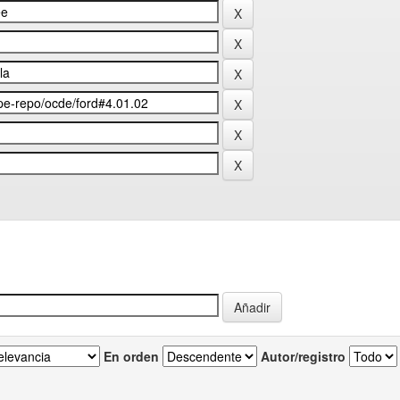
En orden
Autor/registro