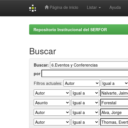
Página de inicio
Listar
Ayuda
Skip
navigation
Repositorio Institucional del SERFOR
Buscar
Buscar:
por
Filtros actuales: