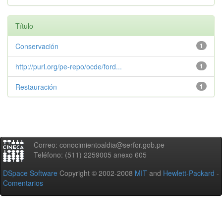
Título
Conservación
1
http://purl.org/pe-repo/ocde/ford...
1
Restauración
1
Correo: conocimientoaldia@serfor.gob.pe
Teléfono: (511) 2259005 anexo 605
DSpace Software
Copyright © 2002-2008
MIT
and
Hewlett-Packard
-
Comentarios