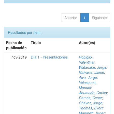
Anterior
1
Siguiente
Resultados por ítem:
Fecha de
Título
Autor(es)
publicación
nov-2019
Día 1 - Presentaciones
Robiglio,
Valentina
;
Watanabe, Jorge
;
Nalvarte, Jaime
;
Alva, Jorge
;
Velasquez,
Manuel
;
Ahumada, Carlos
;
Ramos, Cesar
;
Chávez, Jorge
;
Thomas, Evert
;
Martinez, Javier
;