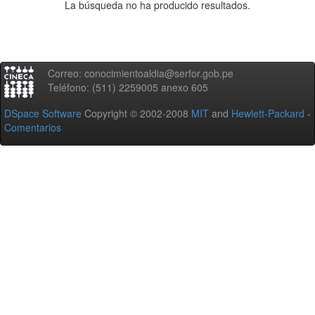
La búsqueda no ha producido resultados.
Correo: conocimientoaldia@serfor.gob.pe
Teléfono: (511) 2259005 anexo 605
DSpace Software
Copyright © 2002-2008
MIT
and
Hewlett-Packard
-
Comentarios