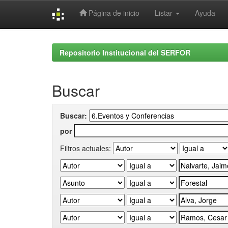
Página de inicio
Listar
Ayuda
Skip
navigation
Repositorio Institucional del SERFOR
Buscar
Buscar:
por
Filtros actuales: