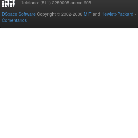
Teléfono: (511) 2259005 anexo 605
DSpace Software
Copyright © 2002-2008
MIT
and
Hewlett-Packard
-
Comentarios