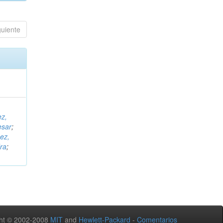
guiente
ez,
esar
;
ez,
ra
;
ht © 2002-2008
MIT
and
Hewlett-Packard
-
Comentarios