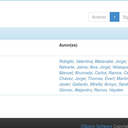
Anterior
1
Si
Autor(es)
Robiglio, Valentina
;
Watanabe, Jorge
;
Nalvarte, Jaime
;
Alva, Jorge
;
Velasqu
Manuel
;
Ahumada, Carlos
;
Ramos, C
Chávez, Jorge
;
Thomas, Evert
;
Martin
Javier
;
Gallardo, Mirella
;
Arroyo, Sand
Gómez, Alejandro
;
Ramos, Haydee
DSpace Software
Copyrig