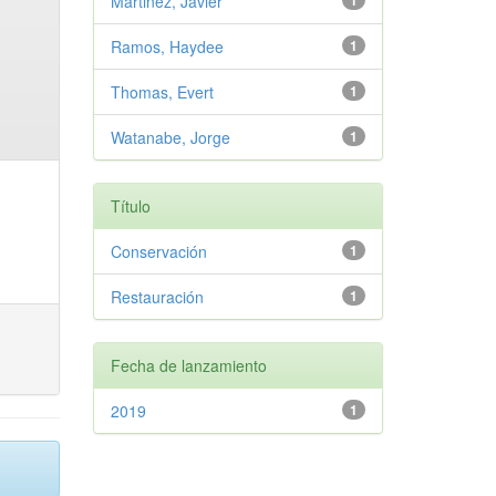
Martinez, Javier
1
Ramos, Haydee
1
Thomas, Evert
1
Watanabe, Jorge
1
Título
Conservación
1
Restauración
1
Fecha de lanzamiento
2019
1