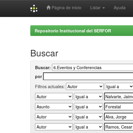
Página de inicio
Listar
Ayuda
Skip
navigation
Repositorio Institucional del SERFOR
Buscar
Buscar:
por
Filtros actuales: