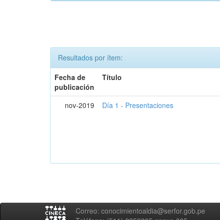
Resultados por ítem:
Fecha de
Título
publicación
nov-2019
Día 1 - Presentaciones
Correo: conocimientoaldia@serfor.gob.pe