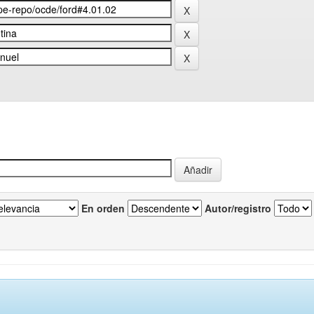
En orden
Autor/registro