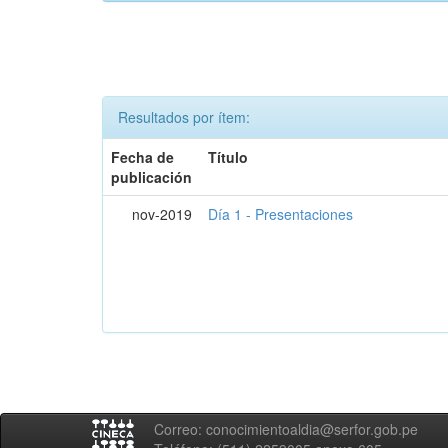
Resultados por ítem:
Fecha de
Título
publicación
nov-2019
Día 1 - Presentaciones
Correo: conocimientoaldia@serfor.gob.pe