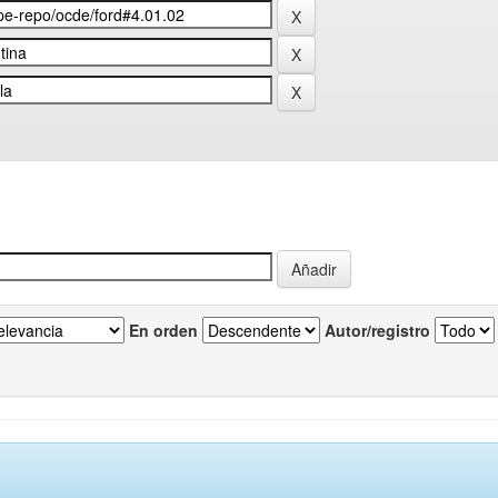
En orden
Autor/registro