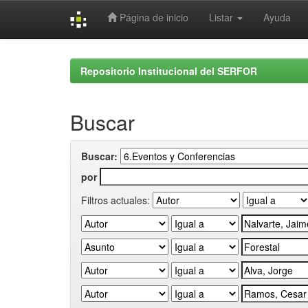
Página de inicio
Listar
Ayuda
Skip
navigation
Repositorio Institucional del SERFOR
Buscar
Buscar:
por
Filtros actuales: