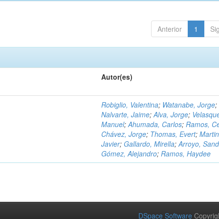
Anterior
1
Si
Autor(es)
Robiglio, Valentina
;
Watanabe, Jorge
;
Nalvarte, Jaime
;
Alva, Jorge
;
Velasqu
Manuel
;
Ahumada, Carlos
;
Ramos, C
Chávez, Jorge
;
Thomas, Evert
;
Martin
Javier
;
Gallardo, Mirella
;
Arroyo, Sand
Gómez, Alejandro
;
Ramos, Haydee
DSpace Software
Copyrig