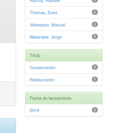
Ramos, Haydee
1
Thomas, Evert
1
Velasquez, Manuel
1
Watanabe, Jorge
1
Título
Conservación
1
Restauración
1
Fecha de lanzamiento
2019
1