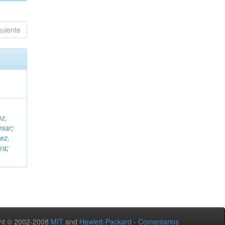
guiente
ez,
esar
;
ez,
ra
;
ht © 2002-2008
MIT
and
Hewlett-Packard
-
Comentarios