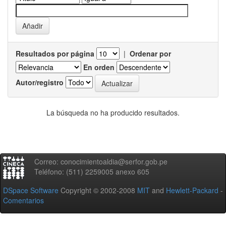
Resultados por página
|
Ordenar por
En orden
Autor/registro
La búsqueda no ha producido resultados.
Correo: conocimientoaldia@serfor.gob.pe
Teléfono: (511) 2259005 anexo 605
DSpace Software
Copyright © 2002-2008
MIT
and
Hewlett-Packard
-
Comentarios