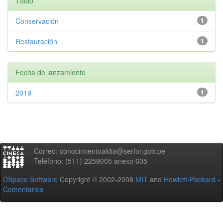
Título
Conservación
1
Restauración
1
Fecha de lanzamiento
2019
1
Correo: conocimientoaldia@serfor.gob.pe
Teléfono: (511) 2259005 anexo 605
DSpace Software
Copyright © 2002-2008
MIT
and
Hewlett-Packard
-
Comentarios