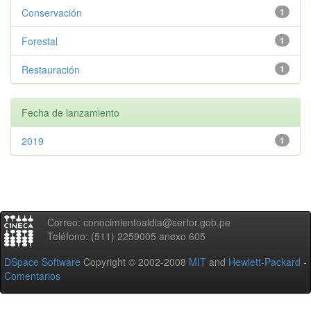
Conservación
1
Forestal
1
Restauración
1
Fecha de lanzamiento
2019
1
Correo: conocimientoaldia@serfor.gob.pe
Teléfono: (511) 2259005 anexo 605
DSpace Software
Copyright © 2002-2008
MIT
and
Hewlett-Packard
-
Comentarios