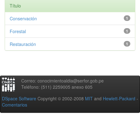
Título
Conservación
1
Forestal
1
Restauración
1
Correo: conocimientoaldia@serfor.gob.pe
Teléfono: (511) 2259005 anexo 605
DSpace Software
Copyright © 2002-2008
MIT
and
Hewlett-Packard
-
Comentarios