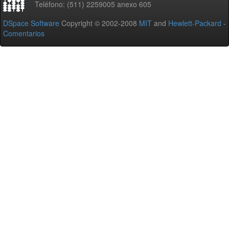
Teléfono: (511) 2259005 anexo 605
DSpace Software
Copyright © 2002-2008
MIT
and
Hewlett-Packard
-
Comentarios