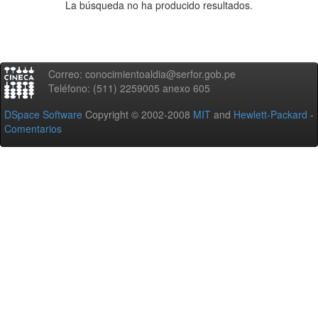
La búsqueda no ha producido resultados.
Correo: conocimientoaldia@serfor.gob.pe
Teléfono: (511) 2259005 anexo 605
DSpace Software
Copyright © 2002-2008
MIT
and
Hewlett-Packard
-
Comentarios