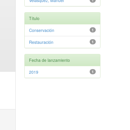
Velasquez, Manuel
1
Título
Conservación
1
Restauración
1
Fecha de lanzamiento
2019
1