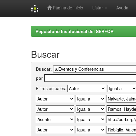
Página de inicio
Listar
Ayuda
Skip
navigation
Repositorio Institucional del SERFOR
Buscar
Buscar:
por
Filtros actuales: