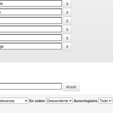
En orden
Autor/registro