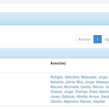
Anterior
1
Si
Autor(es)
Robiglio, Valentina
;
Watanabe, Jorge
;
Nalvarte, Jaime
;
Alva, Jorge
;
Velasqu
Manuel
;
Ahumada, Carlos
;
Ramos, C
Chávez, Jorge
;
Thomas, Evert
;
Martin
Javier
;
Gallardo, Mirella
;
Arroyo, Sand
Gómez, Alejandro
;
Ramos, Haydee