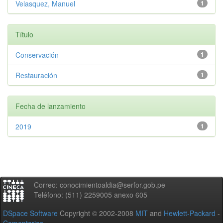
Velasquez, Manuel
1
Título
Conservación
1
Restauración
1
Fecha de lanzamiento
2019
1
Correo: conocimientoaldia@serfor.gob.pe
Teléfono: (511) 2259005 anexo 605
DSpace Software
Copyright © 2002-2008
MIT
and
Hewlett-Packard
-