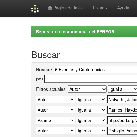
Página de inicio
Listar
Ayuda
Skip
navigation
Repositorio Institucional del SERFOR
Buscar
Buscar:
por
Filtros actuales: