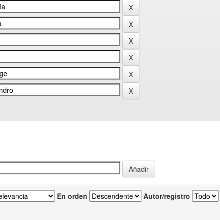
En orden
Autor/registro