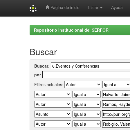
Página de inicio
Listar
Ayuda
Skip
navigation
Repositorio Institucional del SERFOR
Buscar
Buscar:
por
Filtros actuales: