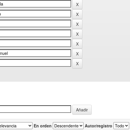
En orden
Autor/registro