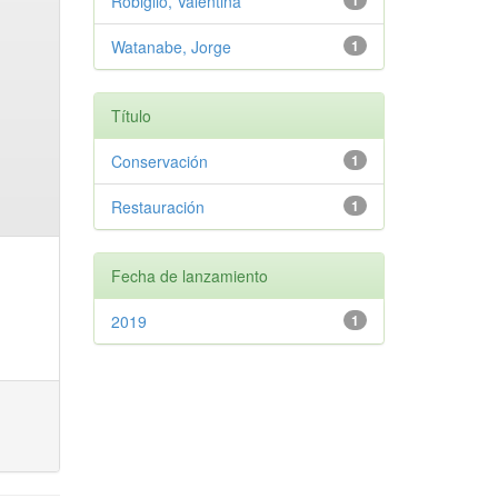
Robiglio, Valentina
1
Watanabe, Jorge
1
Título
Conservación
1
Restauración
1
Fecha de lanzamiento
2019
1