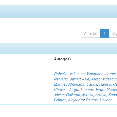
Anterior
1
Si
Autor(es)
Robiglio, Valentina
;
Watanabe, Jorge
;
Nalvarte, Jaime
;
Alva, Jorge
;
Velasqu
Manuel
;
Ahumada, Carlos
;
Ramos, C
Chávez, Jorge
;
Thomas, Evert
;
Martin
Javier
;
Gallardo, Mirella
;
Arroyo, Sand
Gómez, Alejandro
;
Ramos, Haydee