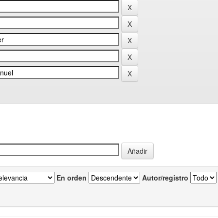
En orden
Autor/registro