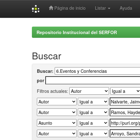
Página de inicio
Listar
Ayuda
Skip
navigation
Repositorio Institucional del SERFOR
Buscar
Buscar:
por
Filtros actuales: