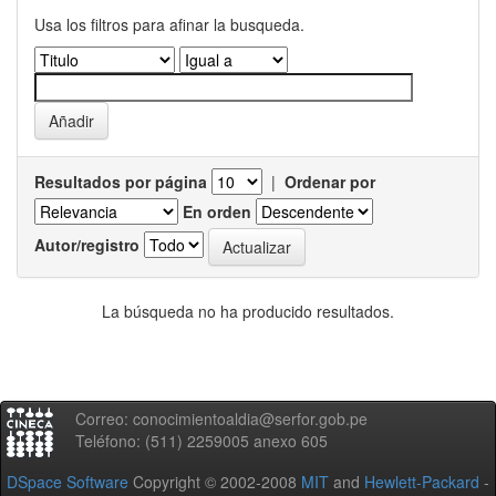
Usa los filtros para afinar la busqueda.
Resultados por página
|
Ordenar por
En orden
Autor/registro
La búsqueda no ha producido resultados.
Correo: conocimientoaldia@serfor.gob.pe
Teléfono: (511) 2259005 anexo 605
DSpace Software
Copyright © 2002-2008
MIT
and
Hewlett-Packard
-