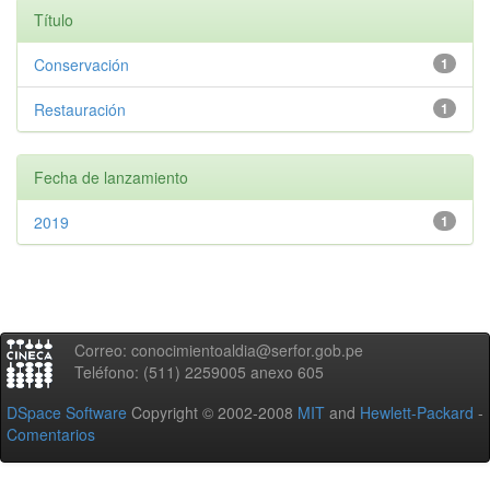
Título
Conservación
1
Restauración
1
Fecha de lanzamiento
2019
1
Correo: conocimientoaldia@serfor.gob.pe
Teléfono: (511) 2259005 anexo 605
DSpace Software
Copyright © 2002-2008
MIT
and
Hewlett-Packard
-
Comentarios