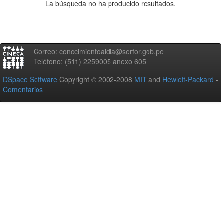
La búsqueda no ha producido resultados.
Correo: conocimientoaldia@serfor.gob.pe
Teléfono: (511) 2259005 anexo 605
DSpace Software
Copyright © 2002-2008
MIT
and
Hewlett-Packard
-
Comentarios