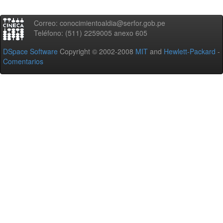
Correo: conocimientoaldia@serfor.gob.pe
Teléfono: (511) 2259005 anexo 605
DSpace Software
Copyright © 2002-2008
MIT
and
Hewlett-Packard
-
Comentarios