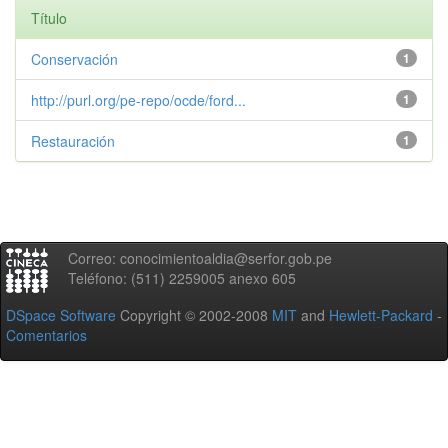
Título
Conservación
1
http://purl.org/pe-repo/ocde/ford...
1
Restauración
1
Correo: conocimientoaldia@serfor.gob.pe
Teléfono: (511) 2259005 anexo 605
DSpace Software
Copyright © 2002-2008
MIT
and
Hewlett-Packard
-
Comentarios