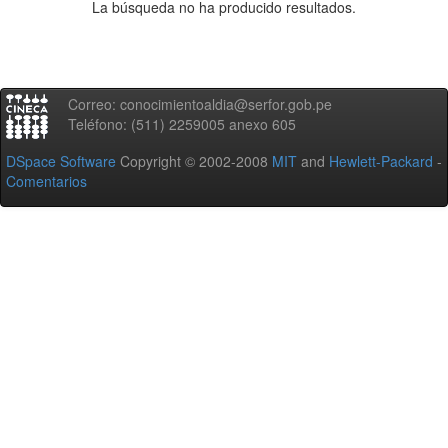
La búsqueda no ha producido resultados.
Correo: conocimientoaldia@serfor.gob.pe
Teléfono: (511) 2259005 anexo 605
DSpace Software
Copyright © 2002-2008
MIT
and
Hewlett-Packard
-
Comentarios